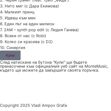
2. Черен гранит (feat. трио „Фида“)
3. Нито миг (с Дара Екимова)
4. Малкият принц
5. Идваш към мен
6. Един път на един милион
7. 2AM – synth pop edit (с Лидия Ганева)
8. Всеки от нас (с Robi)
9. Колко си красива (с D2)
10. Синергия
Купи
След натискане на бутона "Купи" ще бъдете
пренасочени към официалния уеб сайт на MonteMusic,
където ще можете да завършите своята поръчка.
Copyright 2025 Vladi Ampov Grafa