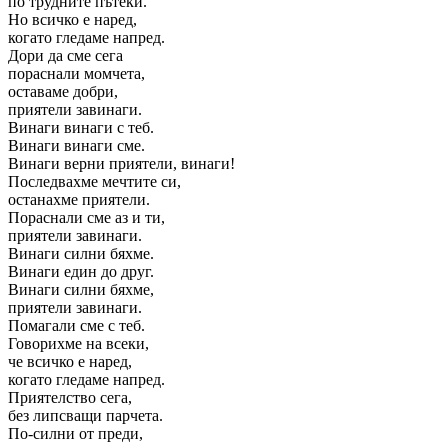
по трудните пътеки.
Но всичко е наред,
когато гледаме напред.
Дори да сме сега
пораснали момчета,
оставаме добри,
приятели завинаги.
Винаги винаги с теб.
Винаги винаги сме.
Винаги верни приятели, винаги!
Последвахме мечтите си,
останахме приятели.
Пораснали сме аз и ти,
приятели завинаги.
Винаги силни бяхме.
Винаги един до друг.
Винаги силни бяхме,
приятели завинаги.
Помагали сме с теб.
Говорихме на всеки,
че всичко е наред,
когато гледаме напред.
Приятелство сега,
без липсващи парчета.
По-силни от преди,