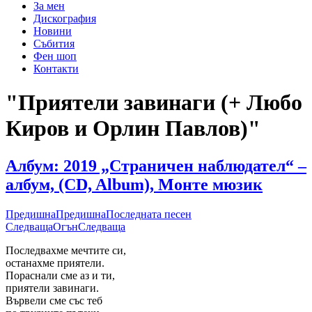
За мен
Дискография
Новини
Събития
Фен шоп
Контакти
"Приятели завинаги (+ Любо
Киров и Орлин Павлов)"
Албум: 2019 „Страничен наблюдател“ –
албум, (CD, Album), Монте мюзик
Предишна
Предишна
Последната песен
Следваща
Огън
Следваща
Последвахме мечтите си,
останахме приятели.
Пораснали сме аз и ти,
приятели завинаги.
Вървели сме със теб