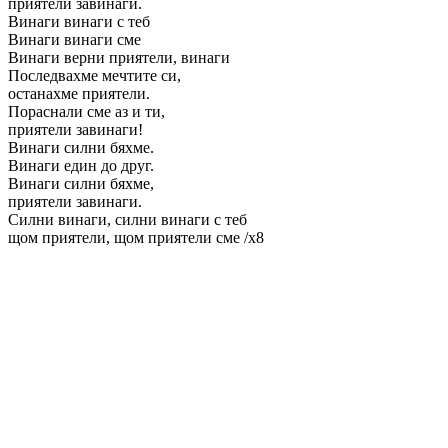
приятели завинаги.
Винаги винаги с теб
Винаги винаги сме
Винаги верни приятели, винаги
Последвахме мечтите си,
останахме приятели.
Пораснали сме аз и ти,
приятели завинаги!
Винаги силни бяхме.
Винаги един до друг.
Винаги силни бяхме,
приятели завинаги.
Силни винаги, силни винаги с теб
щом приятели, щом приятели сме /x8