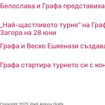
Белослава и Графа представиха 
„Най-щастливото турне“ на Граф
Загора на 28 юни
Графа и Веско Ешкенази създав
Графа стартира турнето си с ко
Copyright 2025 Vladi Ampov Grafa