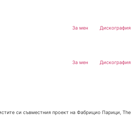
За мен
Дискография
За мен
Дискография
тите си съвместния проект на Фабрицио Парици, The Ed