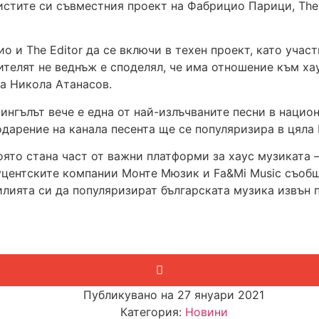
тите си съвместния проект на Фабрицио Парици, The Ed
и The Editor да се включи в техен проект, като участв
телят не веднъж е споделял, че има отношение към ха
а Никола Атанасов.
сингълът вече е една от най-излъчваните песни в нацио
одарение на канала песента ще се популяризира в цяла 
оято стана част от важни платформи за хаус музиката – 
дуцентските компании Монте Мюзик и Fa&Mi Music съобщ
лията си да популяризират българската музика извън п
Публикувано на
27 януари 2021
Категория:
Новини