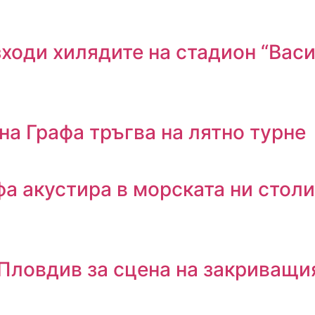
зходи хилядите на стадион “Васи
а Графа тръгва на лятно турне
а акустира в морската ни столи
 Пловдив за сцена на закриващи