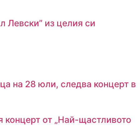
л Левски” из целия си
ца на 28 юли, следва концерт в
я концерт от „Най-щастливото