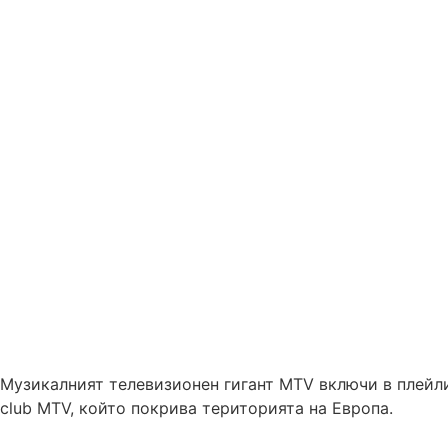
Музикалният телевизионен гигант MTV включи в плейлис
club MTV, който покрива територията на Европа.