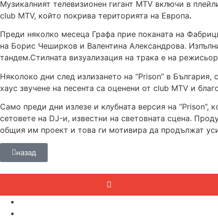
Музикалният телевизионен гигант MTV включи в плейлис
club MTV, който покрива територията на Европа
.
Преди няколко месеца Графа прие поканата на Фабрицио 
на Борис Чеширков и Валентина Александрова. Изпълни
тандем.Стилната визуализация на трака е на режисьор
Няколоко дни след излизането на “Prison” в България, 
хаус звучене на песента са оценени от club MTV и благ
Само преди дни излезе и клубната версия на “Prison”, к
сетовете на DJ-и, известни на световната сцена. Про
общия им проект и това ги мотивира да продължат уси
назад