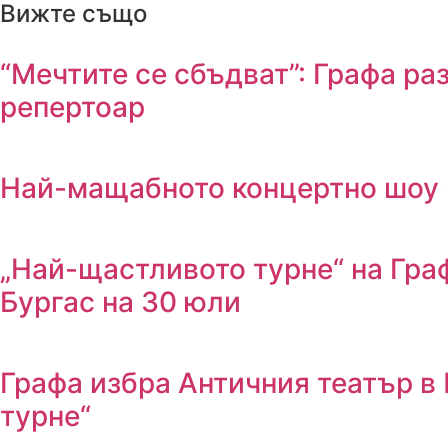
Вижте също
“Мечтите се сбъдват”: Графа ра
репертоар
Най-мащабното концертно шоу н
„Най-щастливото турне“ на Граф
Бургас на 30 юли
Графа избра Античния театър в
турне“