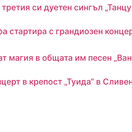
третия си дуетен сингъл „Танцу
а стартира с грандиозен концер
ат магия в общата им песен „Ва
нцерт в крепост „Туида“ в Сливе