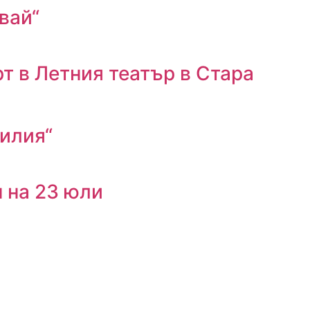
вай“
т в Летния театър в Стара
нилия“
н на 23 юли