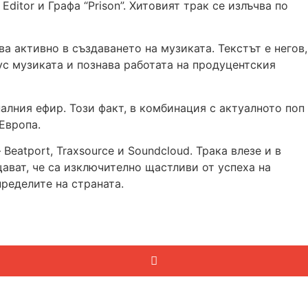
itor и Графа “Prison”. Хитовият трак се излъчва по
а активно в създаването на музиката. Текстът е негов,
ус музиката и познава работата на продуцентския
налния ефир. Този факт, в комбинация с актуалното поп
Европа.
Beatport, Traxsource и Soundcloud. Трака влезе и в
ават, че са изключително щастливи от успеха на
ределите на страната.